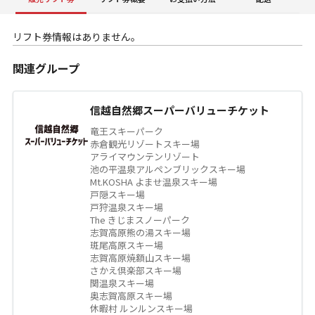
リフト券情報はありません。
関連グループ
信越自然郷スーパーバリューチケット
竜王スキーパーク
赤倉観光リゾートスキー場
アライマウンテンリゾート
池の平温泉アルペンブリックスキー場
Mt.KOSHA よませ温泉スキー場
戸隠スキー場
戸狩温泉スキー場
The きじまスノーパーク
志賀高原熊の湯スキー場
斑尾高原スキー場
志賀高原焼額山スキー場
さかえ倶楽部スキー場
関温泉スキー場
奥志賀高原スキー場
休暇村 ルンルンスキー場