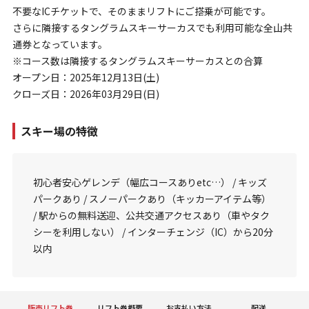
不要なICチケットで、そのままリフトにご搭乗が可能です。
さらに隣接するタングラムスキーサーカスでも利用可能な全山共
通券となっています。
※コース数は隣接するタングラムスキーサーカスとの合算
オープン日：2025年12月13日(土)
クローズ日：2026年03月29日(日)
スキー場の特徴
初心者安心ゲレンデ（幅広コースありetc…） / キッズ
パークあり / スノーパークあり（キッカーアイテム等）
/ 駅からの無料送迎、公共交通アクセスあり（車やタク
シーを利用しない） / インターチェンジ（IC）から20分
以内
販売リフト券
リフト券概要
お支払い方法
配送