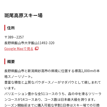
斑尾高原スキー場
住所
〒389--2257
長野県飯山市大字飯山11492-320
お問い合わせ
Google Mapで見る
個人情報保護方針
特定商取引法に基づく表示
概要
長野県飯山市と新潟県妙高市の県境に位置する標高1,000mの本
格スノーリゾート。
豊富な積雪と上質なパウダースノーがマダパウとして親しまれて
います。
バリエーション豊かな全51コースのうち、森の中を滑るツリーラ
ンコースが14コースあり、コース数は日本最大級を誇ります。
シーズン開始前までに購入可能な早割1日券はスキー場での引換