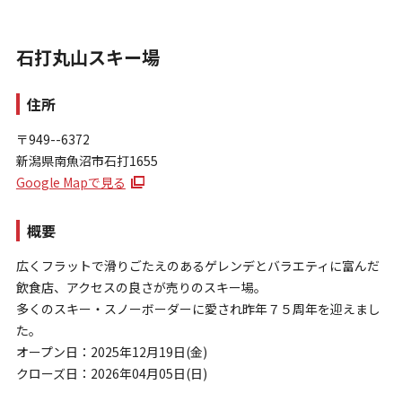
石打丸山スキー場
住所
〒949--6372
新潟県南魚沼市石打1655
お問い合わせ
Google Mapで見る
個人情報保護方針
特定商取引法に基づく表示
概要
広くフラットで滑りごたえのあるゲレンデとバラエティに富んだ
飲食店、アクセスの良さが売りのスキー場。
多くのスキー・スノーボーダーに愛され昨年７５周年を迎えまし
た。
オープン日：2025年12月19日(金)
クローズ日：2026年04月05日(日)