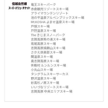
竜王スキーパーク
赤倉観光リゾートスキー場
アライマウンテンリゾート
池の平温泉アルペンブリックスキー場
Mt.KOSHA よませ温泉スキー場
戸隠スキー場
戸狩温泉スキー場
The きじまスノーパーク
志賀高原熊の湯スキー場
斑尾高原スキー場
志賀高原焼額山スキー場
さかえ倶楽部スキー場
関温泉スキー場
奥志賀高原スキー場
休暇村 ルンルンスキー場
小丸山スキー場
タングラムスキーサーカス
野沢温泉スキー場
妙高杉ノ原スキー場
いいづなリゾートスキー場
志賀高原 中央エリアスキー場