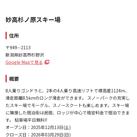
妙高杉ノ原スキー場
住所
〒949--2113
新潟県妙高市杉野沢
お問い合わせ
Google Mapで見る
個人情報保護方針
特定商取引法に基づく表示
概要
8人乗りゴンドラと、2本の4人乗り高速リフトで標高差1124m、
滑走距離8.5kmのロング滑走ができます。 スノーパークの充実し
たスキー場でモーグル、スノースクートも楽しめます。スキー場
に隣接した宿泊街は民宿、ロッジが中心で格安料金で宿泊できま
す。 駐車場平日無料!!
オープン日：2025年12月13日(土)
クローズ日：2026年03月29日(日)