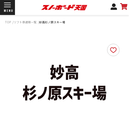
MENU
TOP
リフト券通販一覧
妙高杉ノ原スキー場
開催日程/会場
商品情報
ブランド一覧
お知らせ
よくあるご質問
商品保証
サポートデスク
弊社名義の郵便について
新規会員登録
ログイン