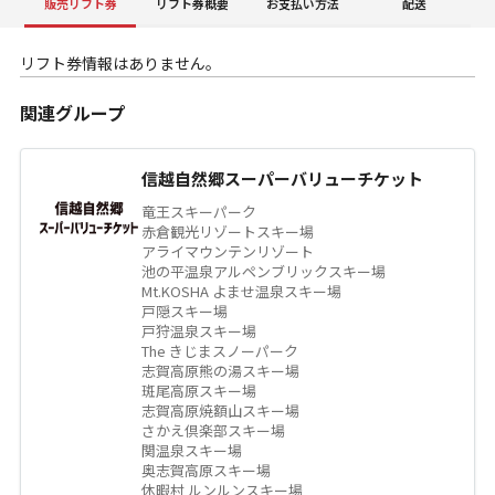
販売リフト券
リフト券概要
お支払い方法
配送
リフト券情報はありません。
関連グループ
信越自然郷スーパーバリューチケット
竜王スキーパーク
赤倉観光リゾートスキー場
アライマウンテンリゾート
池の平温泉アルペンブリックスキー場
Mt.KOSHA よませ温泉スキー場
戸隠スキー場
戸狩温泉スキー場
The きじまスノーパーク
志賀高原熊の湯スキー場
斑尾高原スキー場
志賀高原焼額山スキー場
さかえ倶楽部スキー場
関温泉スキー場
奥志賀高原スキー場
休暇村 ルンルンスキー場