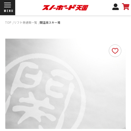
MENU
TOP
リフト券通販一覧
関温泉スキー場
開催日程/会場
商品情報
ブランド一覧
お知らせ
よくあるご質問
商品保証
サポートデスク
弊社名義の郵便について
新規会員登録
ログイン