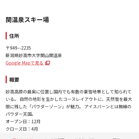
関温泉スキー場
住所
〒949--2235
新潟県妙高市大字関山関温泉
お問い合わせ
Google Mapで見る
個人情報保護方針
特定商取引法に基づく表示
概要
妙高高原の最奥に位置し国内でも有数の豪雪地帯として知られて
いる。 自然の地形を生かしたコースレイアウトに、天然雪を最大
限に残した「パウダーゾーン」が魅力。 アイスバーンとは無縁の
パウダー天国。
オープン日：12月
クローズ日：4月