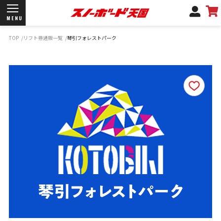
MENU
TOP
リフト券通販一覧
琴引フォレストパーク
開催日程/会場
商品情報
ブランド一覧
お知らせ
よくあるご質問
商品保証
サポートデスク
弊社名義の郵便について
新規会員登録
ログイン