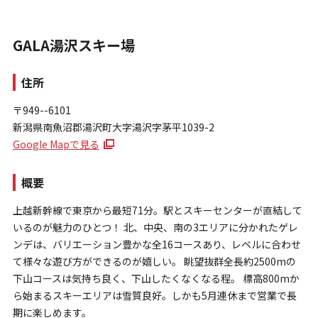
GALA湯沢スキー場
住所
〒949--6101
新潟県南魚沼郡湯沢町大字湯沢字茅平1039-2
お問い合わせ
Google Mapで見る
個人情報保護方針
特定商取引法に基づく表示
概要
上越新幹線で東京から最短71分。駅とスキーセンターが直結して
いるのが魅力のひとつ！ 北、中央、南の3エリアに分かれたゲレ
ンデは、バリエーション豊かな全16コースあり、レベルに合わせ
て様々な遊び方ができるのが嬉しい。 眺望抜群全長約2500mの
下山コースは気持ち良く、下山したくなくなる程。 標高800mか
ら始まるスキーエリアは雪質良好。しかも5月連休まで営業で長
期に楽しめます。