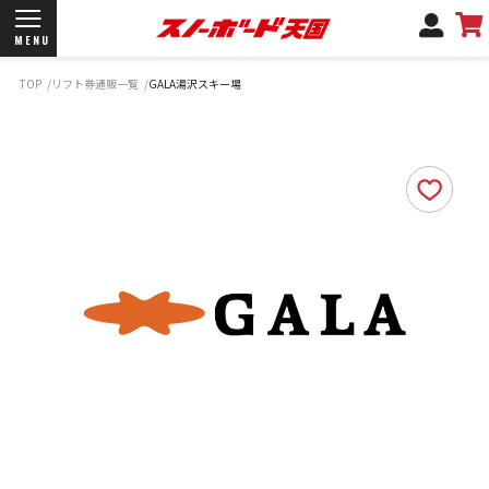
MENU
TOP
リフト券通販一覧
GALA湯沢スキー場
開催日程/会場
商品情報
ブランド一覧
お知らせ
よくあるご質問
商品保証
サポートデスク
弊社名義の郵便について
新規会員登録
ログイン