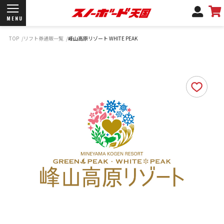
MENU
TOP
リフト券通販一覧
峰山高原リゾート WHITE PEAK
開催日程/会場
商品情報
ブランド一覧
お知らせ
よくあるご質問
商品保証
サポートデスク
弊社名義の郵便について
新規会員登録
ログイン