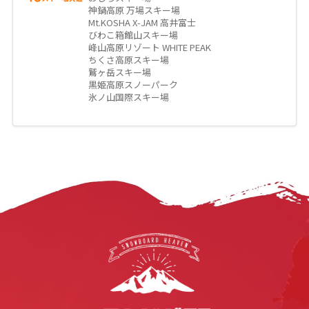
神鍋高原 万場スキー場
Mt.KOSHA X-JAM 高井富士
びわこ箱館山スキー場
峰山高原リゾート WHITE PEAK
ちくさ高原スキー場
鷲ヶ岳スキー場
黒姫高原スノーパーク
氷ノ山国際スキー場