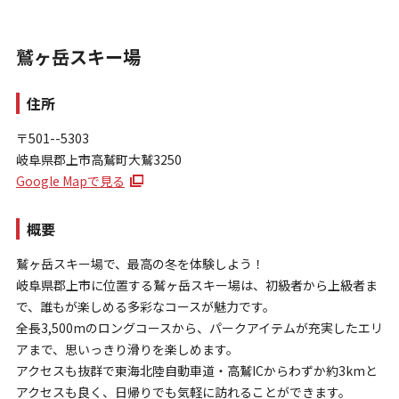
鷲ヶ岳スキー場
住所
〒501--5303
岐阜県郡上市高鷲町大鷲3250
お問い合わせ
Google Mapで見る
個人情報保護方針
特定商取引法に基づく表示
概要
鷲ヶ岳スキー場で、最高の冬を体験しよう！
岐阜県郡上市に位置する鷲ヶ岳スキー場は、初級者から上級者ま
で、誰もが楽しめる多彩なコースが魅力です。
全長3,500mのロングコースから、パークアイテムが充実したエリ
アまで、思いっきり滑りを楽しめます。
アクセスも抜群で東海北陸自動車道・高鷲ICからわずか約3kmと
アクセスも良く、日帰りでも気軽に訪れることができます。