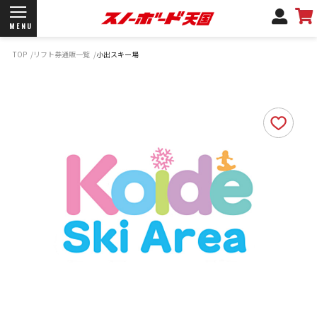
MENU
TOP
リフト券通販一覧
小出スキー場
開催日程/会場
商品情報
ブランド一覧
お知らせ
よくあるご質問
商品保証
サポートデスク
弊社名義の郵便について
新規会員登録
ログイン