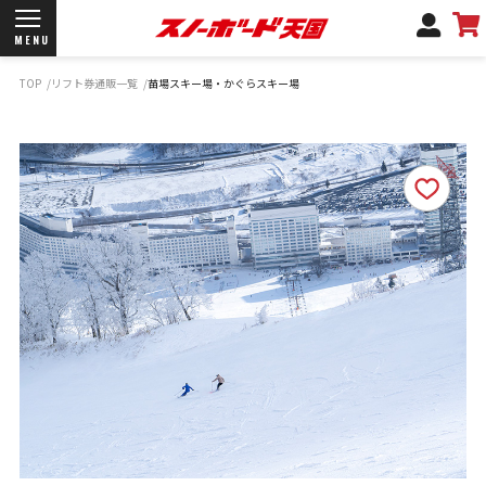
MENU
TOP
リフト券通販一覧
苗場スキー場・かぐらスキー場
開催日程/会場
商品情報
ブランド一覧
お知らせ
よくあるご質問
商品保証
サポートデスク
弊社名義の郵便について
新規会員登録
ログイン