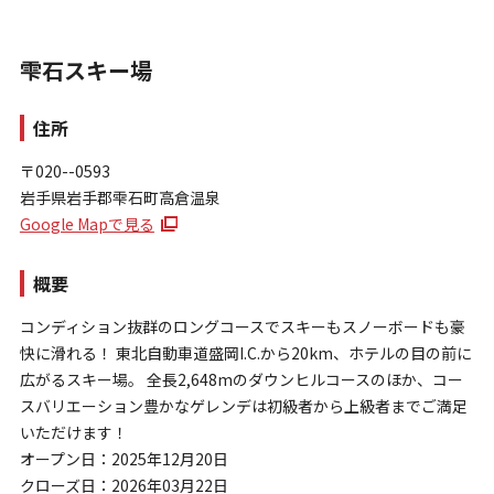
雫石スキー場
住所
〒020--0593
岩手県岩手郡雫石町高倉温泉
お問い合わせ
Google Mapで見る
個人情報保護方針
特定商取引法に基づく表示
概要
コンディション抜群のロングコースでスキーもスノーボードも豪
快に滑れる！ 東北自動車道盛岡I.C.から20km、ホテルの目の前に
広がるスキー場。 全長2,648mのダウンヒルコースのほか、コー
スバリエーション豊かなゲレンデは初級者から上級者までご満足
いただけます！
オープン日：2025年12月20日
クローズ日：2026年03月22日