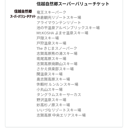
信越自然郷スーパーバリューチケット
竜王スキーパーク
赤倉観光リゾートスキー場
アライマウンテンリゾート
池の平温泉アルペンブリックスキー場
Mt.KOSHA よませ温泉スキー場
戸隠スキー場
戸狩温泉スキー場
The きじまスノーパーク
志賀高原熊の湯スキー場
斑尾高原スキー場
志賀高原焼額山スキー場
さかえ倶楽部スキー場
関温泉スキー場
奥志賀高原スキー場
休暇村 ルンルンスキー場
小丸山スキー場
タングラムスキーサーカス
野沢温泉スキー場
妙高杉ノ原スキー場
いいづなリゾートスキー場
志賀高原 中央エリアスキー場