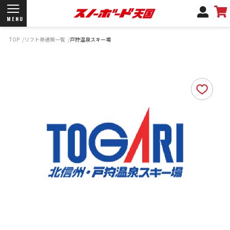
MENU
TOP
リフト券通販一覧
戸狩温泉スキー場
開催日程/会場
商品情報
ブランド一覧
お知らせ
よくあるご質問
商品保証
サポートデスク
弊社名義の郵便について
新規会員登録
ログイン