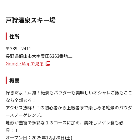
戸狩温泉スキー場
住所
〒389--2411
長野県飯山市大字豊田6363番地二
お問い合わせ
Google Mapで見る
個人情報保護方針
特定商取引法に基づく表示
概要
好きだよ！戸狩！絶景もパウダーも美味しいオシャレご飯もここ
なら全部ある！
アクセス抜群！！の初心者から上級者まで楽しめる絶景のパウダ
ースノーゲレンデ。
地形が豊富で多彩な１３コースに加え、美味しいゲレ食も必
見！！
オープン日：2025年12月20日(土)