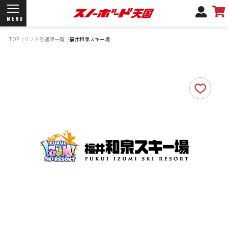
MENU
TOP
リフト券通販一覧
福井和泉スキー場
開催日程/会場
商品情報
ブランド一覧
お知らせ
よくあるご質問
商品保証
サポートデスク
弊社名義の郵便について
新規会員登録
ログイン