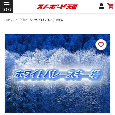
MENU
TOP
リフト券通販一覧
ホワイトバレーみなかみ
開催日程/会場
商品情報
ブランド一覧
お知らせ
よくあるご質問
商品保証
サポートデスク
弊社名義の郵便について
新規会員登録
ログイン