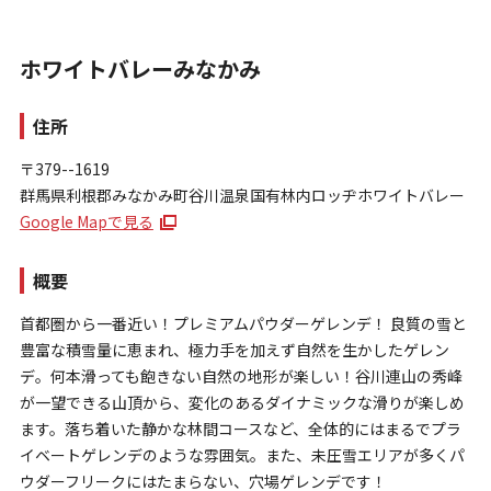
ホワイトバレーみなかみ
住所
〒379--1619
群馬県利根郡みなかみ町谷川温泉国有林内ロッヂホワイトバレー
お問い合わせ
Google Mapで見る
個人情報保護方針
特定商取引法に基づく表示
概要
首都圏から一番近い！プレミアムパウダーゲレンデ！ 良質の雪と
豊富な積雪量に恵まれ、極力手を加えず自然を生かしたゲレン
デ。何本滑っても飽きない自然の地形が楽しい！谷川連山の秀峰
が一望できる山頂から、変化のあるダイナミックな滑りが楽しめ
ます。落ち着いた静かな林間コースなど、全体的にはまるでプラ
イベートゲレンデのような雰囲気。また、未圧雪エリアが多くパ
ウダーフリークにはたまらない、穴場ゲレンデです！