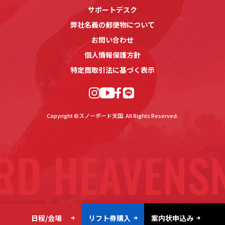
サポートデスク
弊社名義の郵便物について
お問い合わせ
個人情報保護方針
特定商取引法に基づく表示
Copyright ©スノーボード天国. All Rights Reserved.
RD HEAVEN
S
日程/会場
リフト券購入
案内状申込み