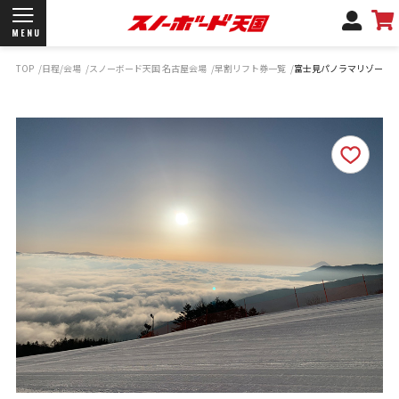
MENU
TOP
日程/会場
スノーボード天国 名古屋会場
早割リフト券一覧
富士見パノラマリゾート
開催日程/会場
商品情報
ブランド一覧
お知らせ
よくあるご質問
商品保証
サポートデスク
弊社名義の郵便について
新規会員登録
ログイン