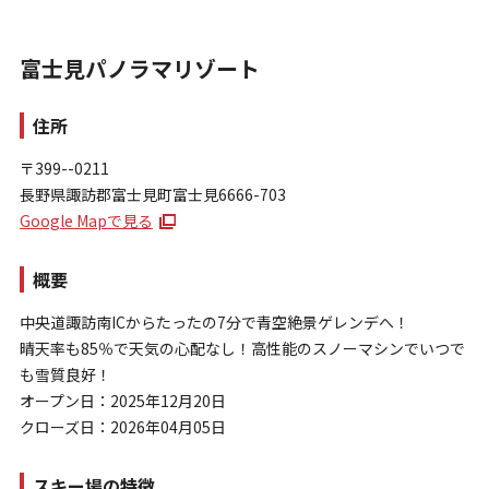
富士見パノラマリゾート
住所
〒399--0211
長野県諏訪郡富士見町富士見6666-703
お問い合わせ
Google Mapで見る
個人情報保護方針
特定商取引法に基づく表示
概要
中央道諏訪南ICからたったの7分で青空絶景ゲレンデへ！
晴天率も85％で天気の心配なし！高性能のスノーマシンでいつで
も雪質良好！
オープン日：2025年12月20日
クローズ日：2026年04月05日
スキー場の特徴