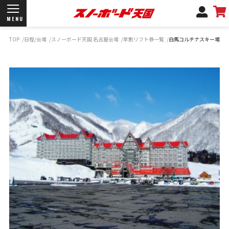
MENU
TOP
日程/会場
スノーボード天国 名古屋会場
早割リフト券一覧
白馬コルチナスキー場＆
開催日程/会場
商品情報
ブランド一覧
お知らせ
よくあるご質問
商品保証
サポートデスク
弊社名義の郵便について
新規会員登録
ログイン