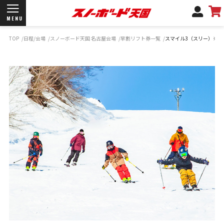
MENU
TOP
日程/会場
スノーボード天国 名古屋会場
早割リフト券一覧
スマイル3（スリー）※時
開催日程/会場
商品情報
ブランド一覧
お知らせ
よくあるご質問
商品保証
サポートデスク
弊社名義の郵便について
新規会員登録
ログイン