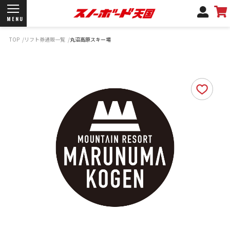
MENU
TOP
リフト券通販一覧
丸沼高原スキー場
開催日程/会場
商品情報
ブランド一覧
お知らせ
よくあるご質問
商品保証
サポートデスク
弊社名義の郵便について
新規会員登録
ログイン