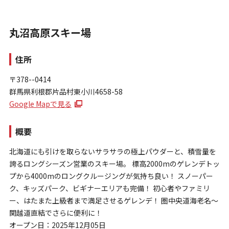
丸沼高原スキー場
住所
〒378--0414
群馬県利根郡片品村東小川4658-58
お問い合わせ
Google Mapで見る
個人情報保護方針
特定商取引法に基づく表示
概要
北海道にも引けを取らないサラサラの極上パウダーと、積雪量を
誇るロングシーズン営業のスキー場。 標高2000mのゲレンデトッ
プから4000mのロングクルージングが気持ち良い！ スノーパー
ク、キッズパーク、ビギナーエリアも完備！ 初心者やファミリ
ー、はたまた上級者まで満足させるゲレンデ！ 圏中央道海老名～
関越道直結でさらに便利に！
オープン日：2025年12月05日