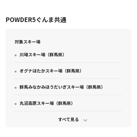
POWDER5ぐんま共通
対象スキー場
川場スキー場
（
群馬県
）
お問い合わせ
個人情報保護方針
オグナほたかスキー場
（
群馬県
）
特定商取引法に基づく表示
群馬みなかみほうだいぎスキー場
（
群馬県
）
丸沼高原スキー場
（
群馬県
）
ホワイトワールド尾瀬岩鞍
（
群馬県
）