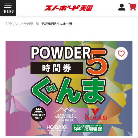
MENU
TOP
リフト券通販一覧
POWDER5ぐんま共通
開催日程/会場
商品情報
ブランド一覧
お知らせ
よくあるご質問
商品保証
サポートデスク
弊社名義の郵便について
新規会員登録
ログイン