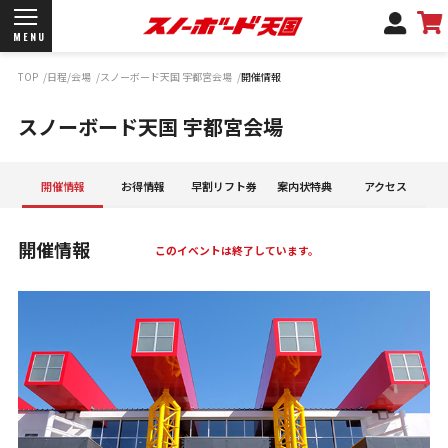
MENU
TOP
日程/会場
スノーボード天国 宇都宮会場
開催情報
開催日程/会場
スノーボード天国 宇都宮会場
商品情報
ブランド一覧
お知らせ
開催情報
お得情報
早割リフト券
案内状特典
アクセス
よくあるご質問
商品保証
開催情報
サポートデスク
弊社名義の郵便について
新規会員登録
ログイン