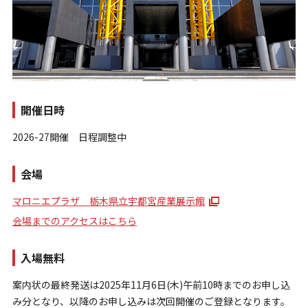
開催日時
お問い合わせ
2026-27開催 日程調整中
個人情報保護方針
特定商取引法に基づく表示
会場
マロニエプラザ 栃木県立宇都宮産業展示館
会場までのアクセスはこちら
入場無料
案内状の最終発送は2025年11月6日(木)午前10時までのお申し込
み分となり、以降のお申し込みは次回開催のご登録となります。