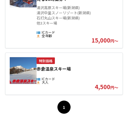
湯沢高原スキー場
(
新潟県
)
湯沢中里スノーリゾート
(
新潟県
)
石打丸山スキー場
(
新潟県
)
他
3
スキー場
ICカード
全年齢
15,000
円～
お問い合わせ
特別価格
個人情報保護方針
赤倉温泉スキー場
特定商取引法に基づく表示
ICカード
大人
4,500
円～
1