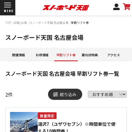
MENU
TOP
日程/会場
スノーボード天国 名古屋会場
早割リフト券
開催日程/会場
スノーボード天国 名古屋会場
商品情報
ブランド一覧
お知らせ
開催情報
お得情報
早割リフト券
案内状特典
アクセス
よくあるご質問
商品保証
スノーボード天国 名古屋会場
早割リフト券一覧
サポートデスク
弊社名義の郵便について
2
件
絞り込み
新規会員登録
数量限定
ログイン
湯沢7（ユザワセブン）※時間単位で使
える10時間券！