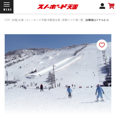
MENU
TOP
日程/会場
スノーボード天国 宇都宮会場
早割リフト券一覧
白樺湖ロイヤルヒル
開催日程/会場
商品情報
ブランド一覧
お知らせ
よくあるご質問
商品保証
サポートデスク
弊社名義の郵便について
新規会員登録
ログイン