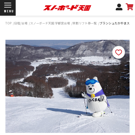
MENU
TOP
日程/会場
スノーボード天国 宇都宮会場
早割リフト券一覧
ブランシュたかやまスキ
開催日程/会場
商品情報
ブランド一覧
お知らせ
よくあるご質問
商品保証
サポートデスク
弊社名義の郵便について
新規会員登録
ログイン