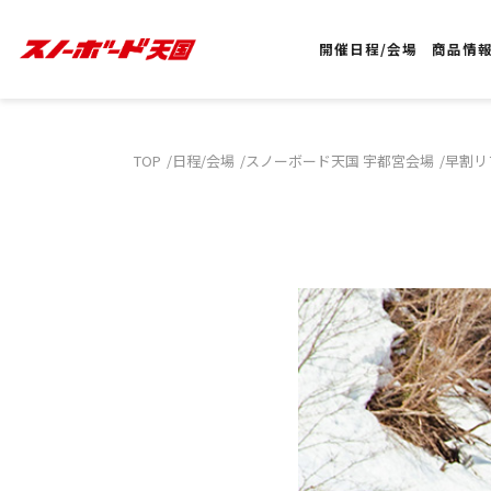
開催日程/会場
商品情
TOP
日程/会場
スノーボード天国 宇都宮会場
早割リ