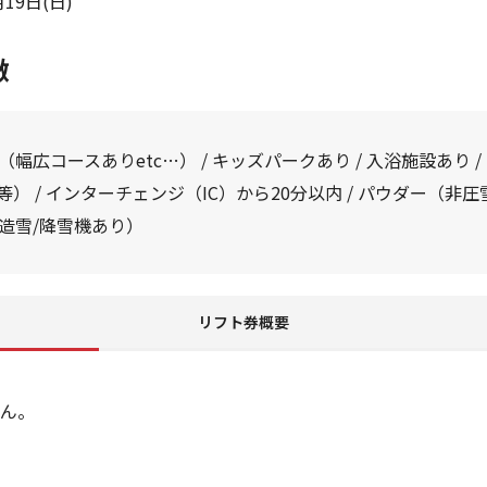
19日(日)
徴
幅広コースありetc…） / キッズパークあり / 入浴施設あり 
） / インターチェンジ（IC）から20分以内 / パウダー（非圧雪
造雪/降雪機あり）
リフト券概要
ん。