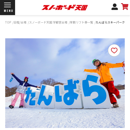
MENU
TOP
日程/会場
スノーボード天国 宇都宮会場
早割リフト券一覧
たんばらスキーパーク
開催日程/会場
商品情報
ブランド一覧
お知らせ
よくあるご質問
商品保証
サポートデスク
弊社名義の郵便について
新規会員登録
ログイン