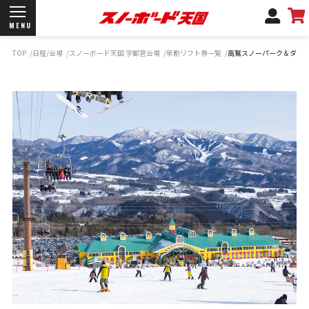
MENU
TOP
日程/会場
スノーボード天国 宇都宮会場
早割リフト券一覧
高鷲スノーパーク＆ダイ
開催日程/会場
商品情報
ブランド一覧
お知らせ
よくあるご質問
商品保証
サポートデスク
弊社名義の郵便について
新規会員登録
ログイン