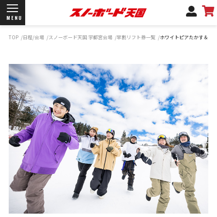
MENU
TOP
日程/会場
スノーボード天国 宇都宮会場
早割リフト券一覧
ホワイトピアたかす＆鷲
開催日程/会場
商品情報
ブランド一覧
お知らせ
よくあるご質問
商品保証
サポートデスク
弊社名義の郵便について
新規会員登録
ログイン