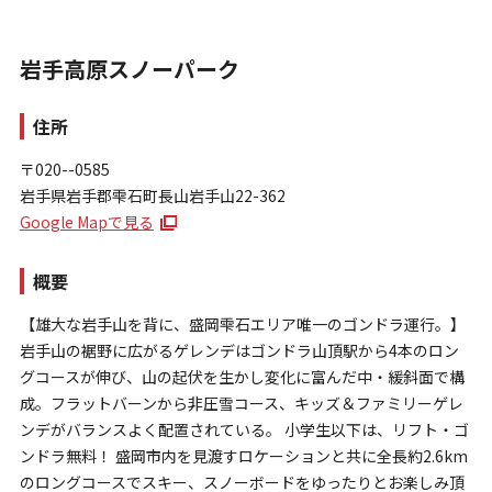
岩手高原スノーパーク
住所
〒020--0585
岩手県岩手郡雫石町長山岩手山22-362
お問い合わせ
Google Mapで見る
個人情報保護方針
特定商取引法に基づく表示
概要
【雄大な岩手山を背に、盛岡雫石エリア唯一のゴンドラ運行。】
岩手山の裾野に広がるゲレンデはゴンドラ山頂駅から4本のロン
グコースが伸び、山の起伏を生かし変化に富んだ中・緩斜面で構
成。フラットバーンから非圧雪コース、キッズ＆ファミリーゲレ
ンデがバランスよく配置されている。 小学生以下は、リフト・ゴ
ンドラ無料！ 盛岡市内を見渡すロケーションと共に全長約2.6km
のロングコースでスキー、スノーボードをゆったりとお楽しみ頂