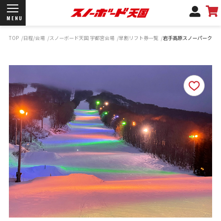
MENU
TOP
日程/会場
スノーボード天国 宇都宮会場
早割リフト券一覧
岩手高原スノーパーク
開催日程/会場
商品情報
ブランド一覧
お知らせ
よくあるご質問
商品保証
サポートデスク
弊社名義の郵便について
新規会員登録
ログイン