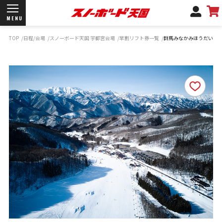
MENU
TOP
日程/会場
スノーボード天国 宇都宮会場
早割リフト券一覧
群馬みなかみほうだいぎ
開催日程/会場
商品情報
ブランド一覧
お知らせ
よくあるご質問
商品保証
サポートデスク
弊社名義の郵便について
新規会員登録
ログイン