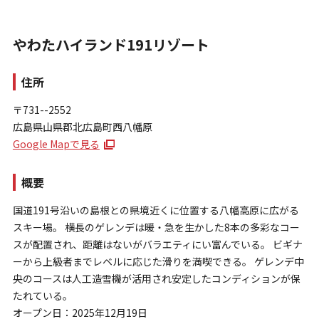
やわたハイランド191リゾート
住所
〒731--2552
広島県山県郡北広島町西八幡原
お問い合わせ
Google Mapで見る
個人情報保護方針
特定商取引法に基づく表示
概要
国道191号沿いの島根との県境近くに位置する八幡高原に広がる
スキー場。 横長のゲレンデは暖・急を生かした8本の多彩なコー
スが配置され、距離はないがバラエティにい富んでいる。 ビギナ
ーから上級者までレベルに応じた滑りを満喫できる。 ゲレンデ中
央のコースは人工造雪機が活用され安定したコンディションが保
たれている。
オープン日：2025年12月19日