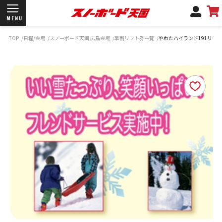
MENU
TOP
日程/会場
スノーボード天国 広島会場
早割リフト券一覧
やわたハイランド191リゾ
開催日程/会場
商品情報
ブランド一覧
お知らせ
よくあるご質問
商品保証
サポートデスク
弊社名義の郵便について
新規会員登録
ログイン