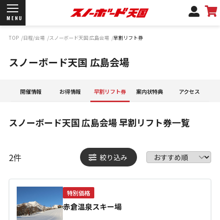
MENU
TOP
日程/会場
スノーボード天国 広島会場
早割リフト券
開催日程/会場
スノーボード天国 広島会場
商品情報
ブランド一覧
お知らせ
開催情報
お得情報
早割リフト券
案内状特典
アクセス
よくあるご質問
商品保証
スノーボード天国 広島会場
早割リフト券一覧
サポートデスク
弊社名義の郵便について
2
件
絞り込み
新規会員登録
特別価格
ログイン
赤倉温泉スキー場