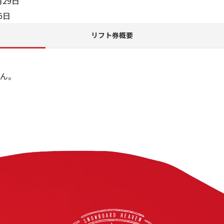
月29日
6日
リフト券概要
ん。