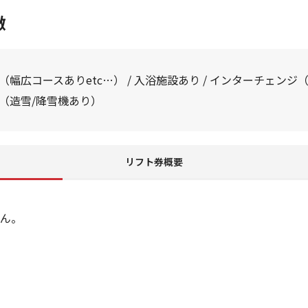
徴
幅広コースありetc…） / 入浴施設あり / インターチェンジ（I
（造雪/降雪機あり）
リフト券概要
ん。