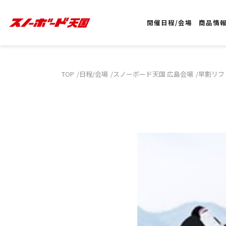
開催日程/会場
商品情
TOP
日程/会場
スノーボード天国 広島会場
早割リフ