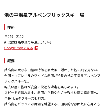
池の平温泉アルペンブリックスキー場
住所
〒949--2112
新潟県妙高市池の平温泉2457-1
お問い合わせ
Google Mapで見る
個人情報保護方針
特定商取引法に基づく表示
概要
妙高山の大きな山裾の特徴を最大限に活かした他に類を見ない、
全国トップレベルのワイドな斜面が特長の池の平温泉アルペンブ
リックスキー場。
幅広い層の皆様が安全で快適な滑走を楽しめます。
スピード感溢れる中、斜面から穏やかさを残す林間の緩斜面へ、
全長4kmのクルーズも魅力。
妙高山をバックに野尻湖を眺望する、開放的な雰囲気に心身とも