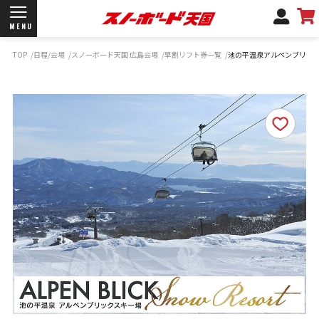
MENU
TOP
日程/会場
スノーボード天国 広島会場
早割リフト券一覧
池の平温泉アルペンブリッ
開催日程/会場
商品情報
ブランド一覧
お知らせ
よくあるご質問
商品保証
サポートデスク
弊社名義の郵便について
新規会員登録
ログイン