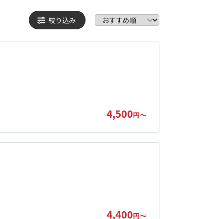
絞り込み
4,500
円～
4,400
円～