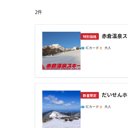
2
件
赤倉温泉ス
特別価格
ICカード
大人
だいせんホ
数量限定
ICカード
大人