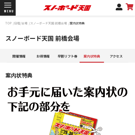
MENU
TOP
日程/会場
スノーボード天国 前橋会場
案内状特典
開催日程/会場
スノーボード天国 前橋会場
商品情報
ブランド一覧
お知らせ
開催情報
お得情報
早割リフト券
案内状特典
アクセス
よくあるご質問
商品保証
案内状特典
サポートデスク
弊社名義の郵便について
新規会員登録
ログイン