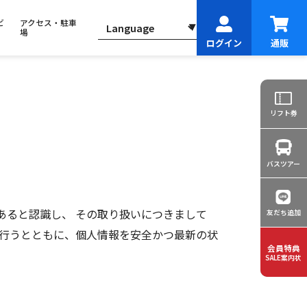
ビ
アクセス・駐車
場
ログイン
通販
リフト券
バスツアー
あると認識し、 その取り扱いにつきまして
友だち追加
に行うとともに、個人情報を安全かつ最新の状
会員特典
SALE案内状